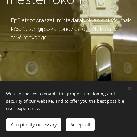
Épületszobrászat, mintadarabok és öntőformák
készítése, gipszkartonozás, egyéb kreatív
tevékenységek
We use cookies to enable the proper functioning and
security of our website, and to offer you the best possible
user experience.
Tel.
: +36 70 943 0455
Accept only necessary
Accept all
Cookies