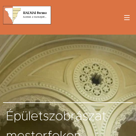
Épületszobrászat
mesterfokon