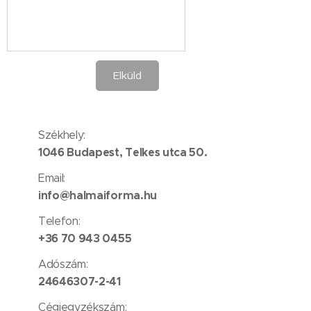
Elküld
Székhely:
1046 Budapest, Telkes utca 50.
Email:
info@halmaiforma.hu
Telefon:
+36 70 943 0455
Adószám:
24646307-2-41
Cégjegyzékszám: